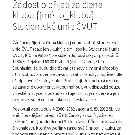
Žádost o přijetí za člena
klubu {jméno_klubu}
Studentské unie ČVUT
Žádám o přijetí za člena klubu {jméno_klubu} Studentské
unie ČVUT (dále jen „klub“) a tím i spolku Studentská unie
ČVUT, IČO: 67981224, se sídlem Jugoslávských partyzánů
1580/3, Dejvice, 160 00 Praha 6 (dále též jen „SU“).
Souhlasím, že budu dodržovat stanovy a interní předpisy
SU a klubu. Zároveň se zavazuji platit členský příspěvek dle
předpisové základny klubu. Prohlašuji, že souhlasím s tím,
že závazné dokumenty klubu mohou být k dispozici pouze
v českém jazyce, a pokud existuje cizojazyčná verze a je v
rozporu s verzí českou, platná je česká verze.
Poskytuji v souladu s § 2360–2362 zákona č. 89/2012 Sb. ve
znění pozdějších předpisů (Občanský zákoník, dále jen
„zákon“) nevýhradní licenci SU ke všem dílům (autorská díla
či vynálezy), která vytvořím v rámci své činnosti v klubu, za
podpory klubu nebo z prostředků klubu, a to bez omezení