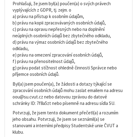
Prohlašuji, že jsem byl(a) poučen(a) o svých právech
vyplývajících z GDPR, tj. zejm. o
a) právu na přístup k osobním údajům,
b) právu na kopii zpracovávaných osobních údajů,
c) právu na opravu nepřesných nebo na doplnění
neúplných osobních údajů bez zbytečného odkladu,
d) právu na výmaz osobních údajů bez zbytečného
odkladu,
e) právu na omezení zpracování osobních údajů,
f) právu na přenositelnost údajů,
g) právu podat stížnost ohledně činnosti Správce nebo
příjemce osobních údajů.
Byl(a) jsem poučen(a), že žádosti a dotazy týkající se
zpracování osobních údajů mohu zaslat emailem na adresu
oou@su.cvut.cz nebo datovou zprávou do datové
schránky ID: 7f8a5zt nebo písemně na adresu sídla SU.
Potvrzuji, že jsem tento dokument přečetl(a) a rozumím
jeho obsahu. Potvrzuji, že jsem se seznámil(a) se
stanovami a interními předpisy Studentské unie ČVUT a
klubu.