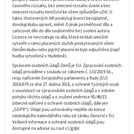
časového rozsahu, bez omezení rozsahu území a bez
omezení rozsahu množství ke všem způsobům užití. U
takto zhotovených děl poskytuji licenci bezúplatně,
dovoluji klubu upravit, měnit či jinak pozměňovat dílo a
zařazovat dílo do díla souborného bez svolení autora.
Licence se nevztahuje na díla, která mi klub umožnil
vytvořit v rámci placených služeb poskytovaných všem
členům klubu nebo jejichž placení mi bylo odpuštěno (např.
hudba vytvořená v Hudebně).
Správcem osobních údajů členů je SU. Zpracování osobních
údajů provádíme v souladu se zákonem č. 110/2019 Sb.,
resp. nařízením Evropského parlamentu a Rady (EU)
2016/679 ze dne 27. dubna 2016, o ochraně fyzických osob
v souvislosti se zpracováním osobních údajů a o volném
pohybu těchto údajů a o zrušení směrnice 95/46/ES
(obecné nařízení o ochraně osobních údajů, dále jen
„GDPR“). Údaje jsou uchovávány nejdéle do konce
následujícího kalendářního roku od zániku členství v SU.
Veškeré informace o ochraně osobních údajů jsou
dostupné na adrese su.cvut.cz/gdpr.