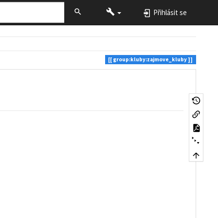
Přihlásit se
group:kluby:zajmove_kluby