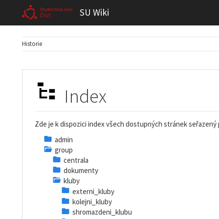
SU Wiki
Historie
Index
Zde je k dispozici index všech dostupných stránek seřazený
admin
group
centrala
dokumenty
kluby
externi_kluby
kolejni_kluby
shromazdeni_klubu