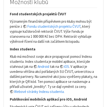
Možnosti klubů
Fond studentských projektů ČVUT
Významným finančním příspěvkem pro kluby mohou být
peníze z
Fondu studentských projektu ČVUT
, který
vypisuje každoročně rektorát ČVUT. Výše fondu je
stanovena na 1 000 000 Kč bez DPH. Rektorát vyhlašuje
výběrové řízení na další rok začátkem listopadu.
Index studenta
Klub má možnost svoje akce propagovat pomocí Indexu
studenta. Index studenta je mobilní aplikace, která jde
stahnout jak na
Android
tak na
iOS
. V aplikaci je
uvedena většina akcí pořádaných SU ČVUT, univerzitou a
dalšími partnery. Na samotné akci jsou vyvěšeny plakaty, na
kterých je QR kód. Ten pomoci aplikace se naskenuje a
přiřadí uživateli „kredity“. Ty se dají vyměnit za ceny.
Webové stránky Indexu studenta.
Publikování mobilních aplikací pro iOS, Android
Studentská unie ČVUT má zařízeny účty v obchodech