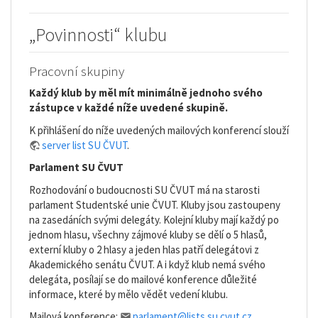
„Povinnosti“ klubu
Pracovní skupiny
Každý klub by měl mít minimálně jednoho svého
zástupce v každé níže uvedené skupině.
K přihlášení do níže uvedených mailových konferencí slouží
server list SU ČVUT
.
Parlament SU ČVUT
Rozhodování o budoucnosti SU ČVUT má na starosti
parlament Studentské unie ČVUT. Kluby jsou zastoupeny
na zasedáních svými delegáty. Kolejní kluby mají každý po
jednom hlasu, všechny zájmové kluby se dělí o 5 hlasů,
externí kluby o 2 hlasy a jeden hlas patří delegátovi z
Akademického senátu ČVUT. A i když klub nemá svého
delegáta, posílají se do mailové konference důležité
informace, které by mělo vědět vedení klubu.
Mailová konference:
parlament@lists.su.cvut.cz