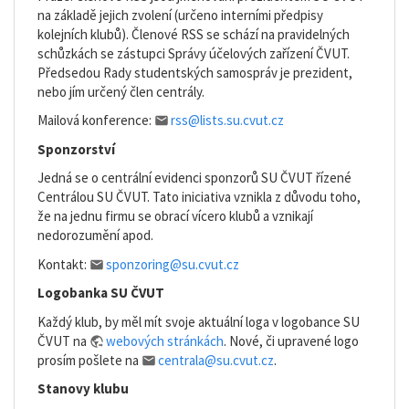
na základě jejich zvolení (určeno interními předpisy
kolejních klubů). Členové RSS se schází na pravidelných
schůzkách se zástupci Správy účelových zařízení ČVUT.
Předsedou Rady studentských samospráv je prezident,
nebo jím určený člen centrály.
Mailová konference:
rss@lists.su.cvut.cz
Sponzorství
Jedná se o centrální evidenci sponzorů SU ČVUT řízené
Centrálou SU ČVUT. Tato iniciativa vznikla z důvodu toho,
že na jednu firmu se obrací vícero klubů a vznikají
nedorozumění apod.
Kontakt:
sponzoring@su.cvut.cz
Logobanka SU ČVUT
Každý klub, by měl mít svoje aktuální loga v logobance SU
ČVUT na
webových stránkách
. Nové, či upravené logo
prosím pošlete na
centrala@su.cvut.cz
.
Stanovy klubu