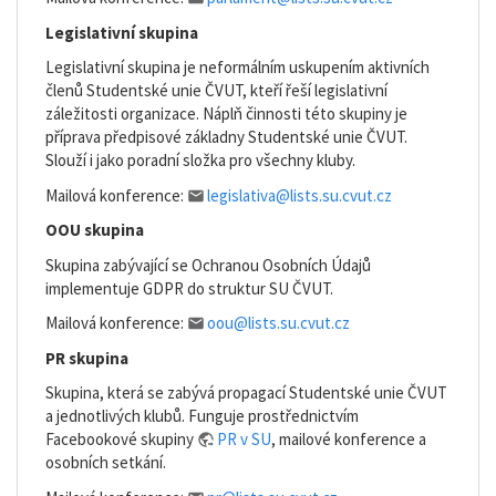
Legislativní skupina
Legislativní skupina je neformálním uskupením aktivních
členů Studentské unie ČVUT, kteří řeší legislativní
záležitosti organizace. Náplň činnosti této skupiny je
příprava předpisové základny Studentské unie ČVUT.
Slouží i jako poradní složka pro všechny kluby.
Mailová konference:
legislativa@lists.su.cvut.cz
OOU skupina
Skupina zabývající se Ochranou Osobních Údajů
implementuje GDPR do struktur SU ČVUT.
Mailová konference:
oou@lists.su.cvut.cz
PR skupina
Skupina, která se zabývá propagací Studentské unie ČVUT
a jednotlivých klubů. Funguje prostřednictvím
Facebookové skupiny
PR v SU
, mailové konference a
osobních setkání.