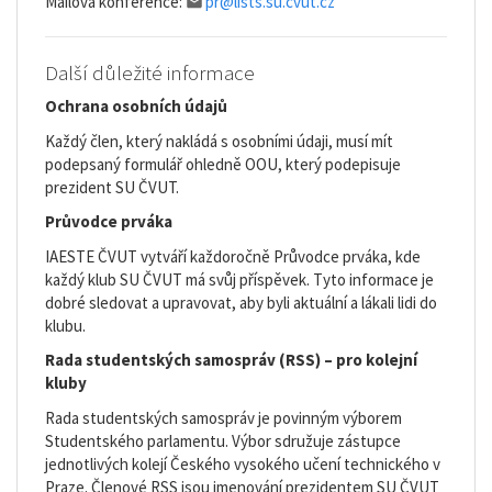
Mailová konference:
pr@lists.su.cvut.cz
Další důležité informace
Ochrana osobních údajů
Každý člen, který nakládá s osobními údaji, musí mít
podepsaný formulář ohledně OOU, který podepisuje
prezident SU ČVUT.
Průvodce prváka
IAESTE ČVUT vytváří každoročně Průvodce prváka, kde
každý klub SU ČVUT má svůj příspěvek. Tyto informace je
dobré sledovat a upravovat, aby byli aktuální a lákali lidi do
klubu.
Rada studentských samospráv (RSS) – pro kolejní
kluby
Rada studentských samospráv je povinným výborem
Studentského parlamentu. Výbor sdružuje zástupce
jednotlivých kolejí Českého vysokého učení technického v
Praze. Členové RSS jsou jmenování prezidentem SU ČVUT