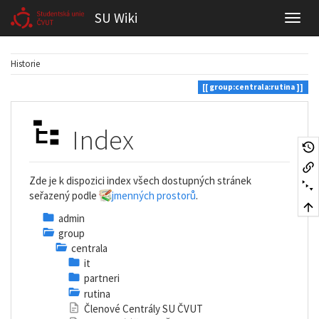
SU Wiki
Historie
group:centrala:rutina
Index
Zde je k dispozici index všech dostupných stránek
seřazený podle
jmenných prostorů
.
admin
group
centrala
it
partneri
rutina
Členové Centrály SU ČVUT