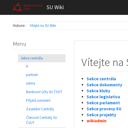
SU Wiki
Historie
Vítejte na SU Wiki
Menu
Vítejte na
Sekce centrála
it
partneri
Sekce centrála
rutina
Sekce dokumenty
Sekce kluby
Bankovní účty SU ČVUT
Sekce legislativa
Přijatá usnesení
Sekce parlament
Sekce procesy SU
Zasedání Centrály
Sekce projekty
Členové Centrály SU
wikiadmin
ČVUT