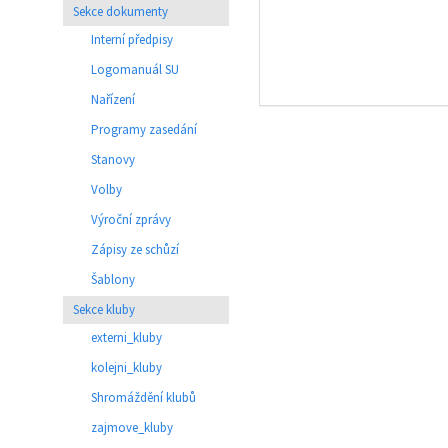
Sekce dokumenty
Interní předpisy
Logomanuál SU
Nařízení
Programy zasedání
Stanovy
Volby
Výroční zprávy
Zápisy ze schůzí
Šablony
Sekce kluby
externi_kluby
kolejni_kluby
Shromáždění klubů
zajmove_kluby