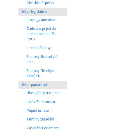
Členské příspěvky
Sekce legislativa
pravni_stanoviska
Žádost o přijetí do
interního klubu SU
ČVUT
Interní předpisy
Stanovy Studentské
unie
Stanovy členských
klubů SU
Sekce parlament
Hlasování per rollam
Lidé v Parlamentu
Přijatá usnesení
Termíny zasedání
Zasedání Parlamentu