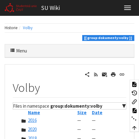
SU Wiki
Historie
Volby
group:dokumenty:volby
Menu
Volby
Files in namespace
group:dokumenty:volby
▼
Name
Size
Date
2016
—
—
2020
—
—
2018
—
—