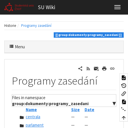
SU Wiki
Historie
Programy zasedání
group:dokumenty:programy_zasedani
Menu
Programy zasedání
Files in namespace
group:dokumenty:programy_zasedani
▼
Name
Size
Date
centrala
—
—
parlament
—
—