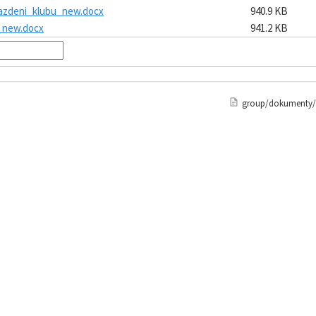
azdeni_klubu_new.docx
940.9 KB
_new.docx
941.2 KB
group/dokumenty/s