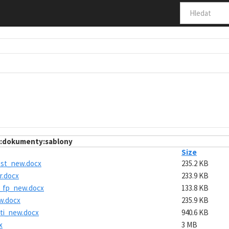
:dokumenty:sablony
Size
ost_new.docx
235.2 KB
r.docx
233.9 KB
_fp_new.docx
133.8 KB
w.docx
235.9 KB
ti_new.docx
940.6 KB
x
3 MB