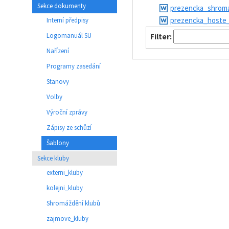
Sekce dokumenty
prezencka_shrom
prezencka_hoste
Interní předpisy
Logomanuál SU
Filter:
Nařízení
Programy zasedání
Stanovy
Volby
Výroční zprávy
Zápisy ze schůzí
Šablony
Sekce kluby
externi_kluby
kolejni_kluby
Shromáždění klubů
zajmove_kluby