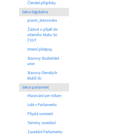
Členské příspěvky
Sekce legislativa
pravni_stanoviska
Žádost o přijetí do
interního klubu SU
ČVUT
Interní předpisy
Stanovy Studentské
unie
Stanovy členských
klubů SU
Sekce parlament
Hlasování per rollam
Lidé v Parlamentu
Přijatá usnesení
Termíny zasedání
Zasedání Parlamentu