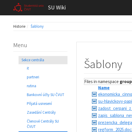
SU Wiki
Historie
Šablony
Menu
Šablony
Sekce centrála
it
partneri
Files in namespace
group
rutina
Name
ekonomicka_cinn
Bankovní účty SU ČVUT
su-hlavickovy-papi
Přijatá usnesení
zadost_cerpani_z
Zasedání Centrály
zapis_sablona_ne
Členové Centrály SU
prezencka_delega
ČVUT
regform_2025.doc