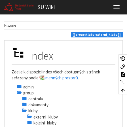
SU Wiki
Historie
group:kluby:externi_kluby
Index
Zde je k dispozici index všech dostupných stránek
seřazený podle
jmenných prostorů
.
admin
group
centrala
dokumenty
kluby
externi_kluby
kolejni_kluby